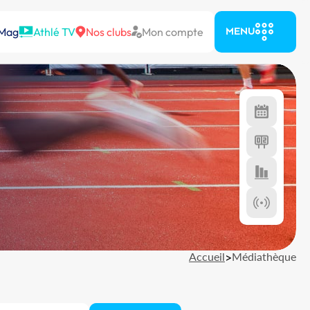
 Mag
Athlé TV
Nos clubs
Mon compte
MENU
Accueil
>
Médiathèque