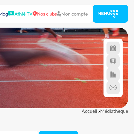
 Mag
Athlé TV
Nos clubs
Mon compte
MENU
Accueil
>
Médiathèque